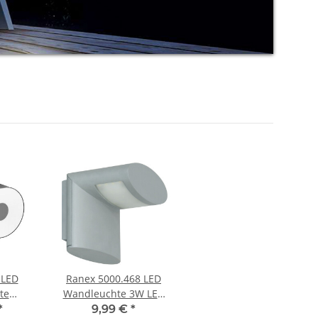
 LED
Ranex 5000.468 LED
te
Wandleuchte 3W LED
o 6,8W
inkl. Leuchtmittel
*
9,99 €
*