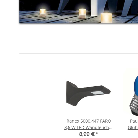
Ranex 5000.447 FARO
Pau
3,6 W LED Wandleuchte
Glüh
Schwarz IP54
Blau 2
8,99 €
*