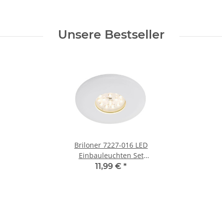
arty Color Licht
4x3,2W Nickel ink.
LED warmweiß 
Leuchtmittel
Leuchtmitt
Unsere Bestseller
Briloner 7227-016 LED
Einbauleuchten Set
Weiß rund 5W IP65 inkl.
11,99 €
*
Leuchtmittel