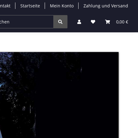
ntakt
Startseite
Mein Konto
Zahlung und Versand
Leuchtmittel
Solarleuchten
Zubehör
0,00 €
% 