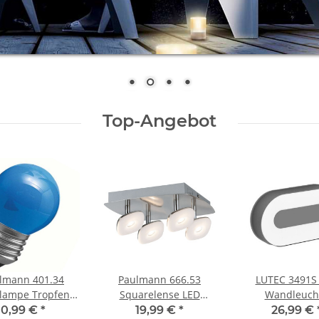
Top-Angebot
lmann 401.34
Paulmann 666.53
LUTEC 3491S
lampe Tropfen
Squarelense LED
Wandleuch
5W Leuchtmittel
Deckenlampe Spot
Wandlampe Ubl
0,99 €
*
19,99 €
*
26,99 €