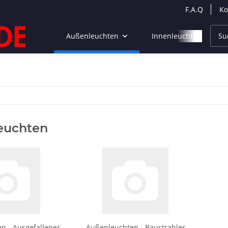
F.A.Q
Ko
Außenleuchten
Innenleuchten
euchten
n - Ausgefallenes
Außenleuchten - Baustrahler