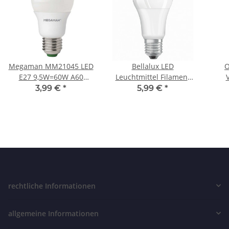
Megaman MM21045 LED
Bellalux LED
O
E27 9,5W=60W A60
Leuchtmittel Filament
Tropfen Glühbirne
Lampe E27 13W=100W
di
3,99 €
*
5,99 €
*
Leuchtmittel warmweiß
Matt Warmweiß (2700K)
W
rechtliche Informationen
allgemeine Informationen