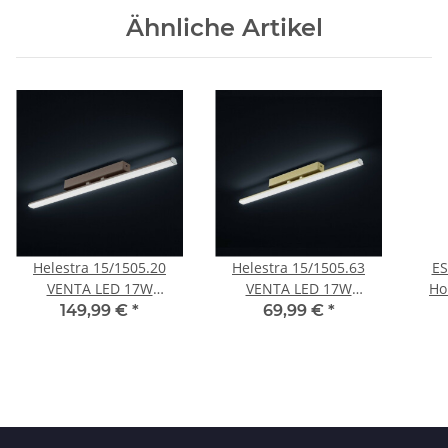
Ähnliche Artikel
Helestra 15/1505.20
Helestra 15/1505.63
ES
VENTA LED 17W
VENTA LED 17W
Ho
Deckenleuchte Wenge
Deckenleuchte
Wan
149,99 €
*
69,99 €
*
eloxiert Acryl satiniert
Champagne eloxiert
S
Chrom Acryl