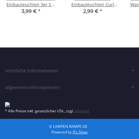
Einbauleuchten 3er Set
Einbauleuchten Curl
Wan
Quadro Einbauring
Einbauring max. 35W
IP2
3,99 €
*
2,99 €
*
Schwenkbar
GU5,3 exkl. Leuchtmittel
rechtliche Informationen
allgemeine Informationen
* Alle Preise inkl. gesetzlicher USt., zzgl.
Versand
© LAMPEN-RAMPE.DE
Powered by
JTL-Shop