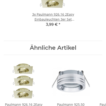
3x
Paulmann 926.16 2Easy
Einbauleuchten 3er Set
Quadro Einbauring
3,99 €
*
Schwenkbar
Ähnliche Artikel
Paulmann 926.16 2Easy
Paulmann 925.50
Pau