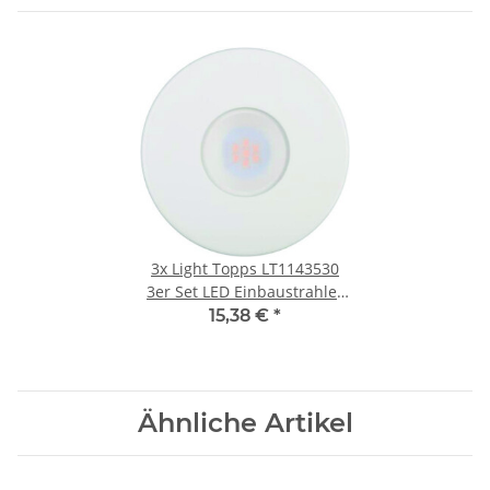
3x
Light Topps LT1143530
3er Set LED Einbaustrahler
Einbauleuchte 3x4W Weiß
15,38 €
*
Ähnliche Artikel