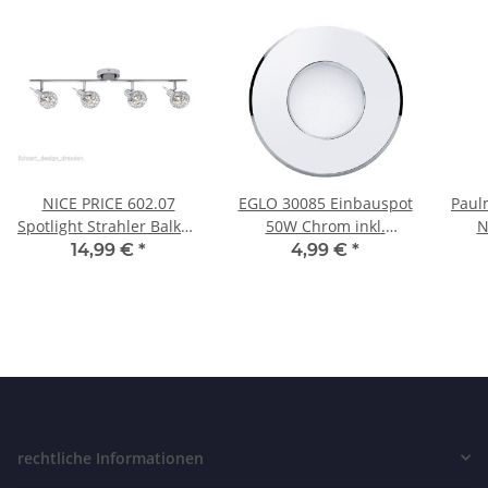
NICE PRICE 602.07
EGLO 30085 Einbauspot
Paul
Spotlight Strahler Balken
50W Chrom inkl.
N
4x33W Chrom G9 230V
Leuchtmittel
C
14,99 €
*
4,99 €
*
60207
rechtliche Informationen