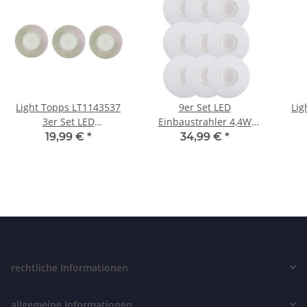
Light Topps LT1143537
9er Set LED
Lig
3er Set LED
Einbaustrahler 4,4W
Einbaustrahler
Einbauleuchte Spot
19,99 €
*
34,99 €
*
Einbauleuchte 3x4,2W
Lampe Warmweiß IP23
Ein
Nickel
230V
rechtliche Informationen
allgemeine Informationen