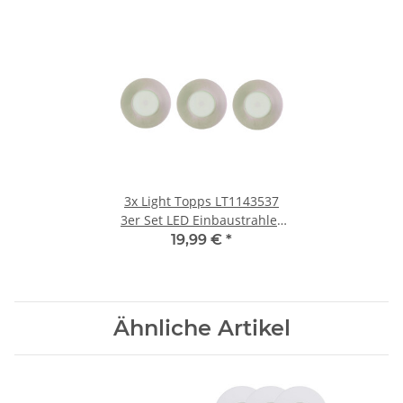
3x
Light Topps LT1143537
3er Set LED Einbaustrahler
Einbauleuchte 3x4,2W
19,99 €
*
Nickel
Ähnliche Artikel