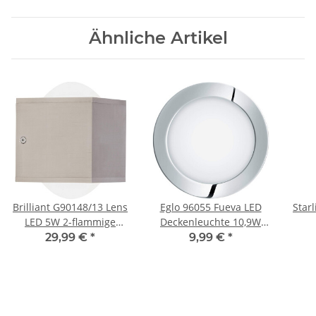
Ähnliche Artikel
Brilliant G90148/13 Lens
Eglo 96055 Fueva LED
Star
LED 5W 2-flammige
Deckenleuchte 10,9W
Wandleuchte
IP44 Warmweiß
Unt
29,99 €
*
9,99 €
*
Fernbedienung
Badezimmer
dimmbar RGB
Einbauleuchte