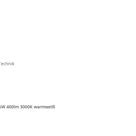
Technik
r 5W 400lm 3000K warmweiß