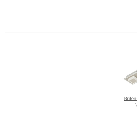
Brilo
Decken
x 5W