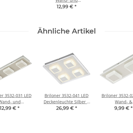
Wand- und
Deckenleuchte Silber 3
12,99 €
*
x 5W 1200lm 3000K
warmweiß
Ähnliche Artikel
ner 3532-031 LED
Briloner 3532-041 LED
Briloner 3532-0
Wand- und
Deckenleuchte Silber 4
Wand- &
leuchte Silber 3
x 5W 1600lm 3000K
Deckenleuchte 2
12,99 €
*
26,99 €
*
9,99 €
*
 1200lm 3000K
warmweiß
28cm 800lm 3
warmweiß
warmwei