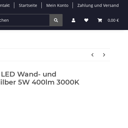
ntakt
Startseite
Mein Konto
Zahlung und Versand
Leuchtmittel
Solarleuchten
Zubehör
0,00 €
% 
11 LED Wand- und
Silber 5W 400lm 3000K