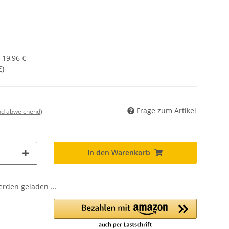
:
19,96 €
€
)
Frage zum Artikel
nd abweichend)
In den Warenkorb
den geladen ...