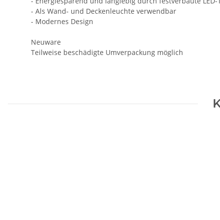
- Energiesparend und langlebig durch festverbaute LED-
- Als Wand- und Deckenleuchte verwendbar
- Modernes Design
Neuware
Teilweise beschädigte Umverpackung möglich
K