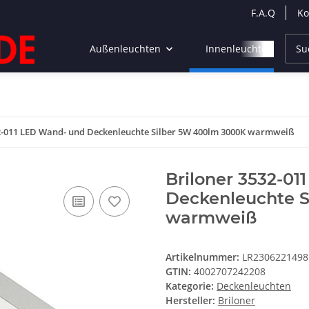
F.A.Q
Ko
Außenleuchten
Innenleuchten
2-011 LED Wand- und Deckenleuchte Silber 5W 400lm 3000K warmweiß
Briloner 3532-0
Deckenleuchte 
warmweiß
Artikelnummer:
LR2306221498
GTIN:
4002707242208
Kategorie:
Deckenleuchten
Hersteller:
Briloner