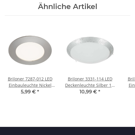
Ähnliche Artikel
Briloner 7287-012 LED
Briloner 3331-114 LED
Bri
Einbauleuchte Nickel
Deckenleuchte Silber 1 x
Ein
18W 1800lm 4000K
8,4W 900lm 4000K
IP4
5,99 €
*
10,99 €
*
neutralweiß
neutralweiß
Ne