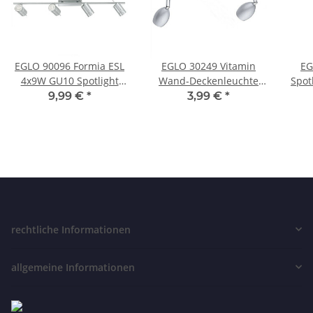
EGLO 90096 Formia ESL
EGLO 30249 Vitamin
EG
4x9W GU10 Spotlight
Wand-Deckenleuchte
Spot
Deckenleuchte
Lichtschiene Balken Spot
Lam
9,99 €
*
3,99 €
*
Lichtschiene Balken Spot
2x GU10 Orange
G
rechtliche Informationen
allgemeine Informationen