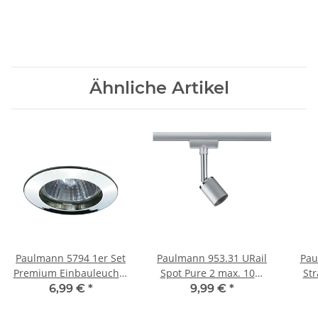
Ähnliche Artikel
Paulmann 5794 1er Set
Paulmann 953.31 URail
Pau
Premium Einbauleuchte
Spot Pure 2 max. 10W
St
max 50W GU10 Chrom
GU10 chrom matt exkl.
6,99 €
*
9,99 €
*
exkl Leuchtmittel
Leuchtmittel