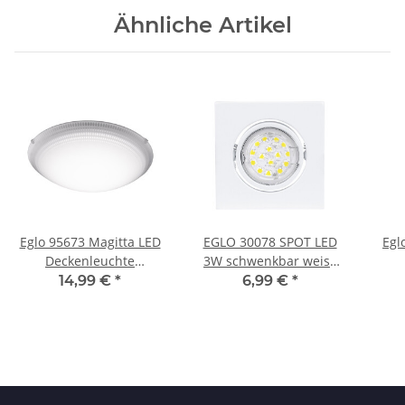
Ähnliche Artikel
Eglo 95673 Magitta LED
EGLO 30078 SPOT LED
Egl
Deckenleuchte
3W schwenkbar weiss
Wandleuchte Stahl 11W
inkl. Leuchtmittel
Wan
14,99 €
*
6,99 €
*
Weiß Warmweiß
We