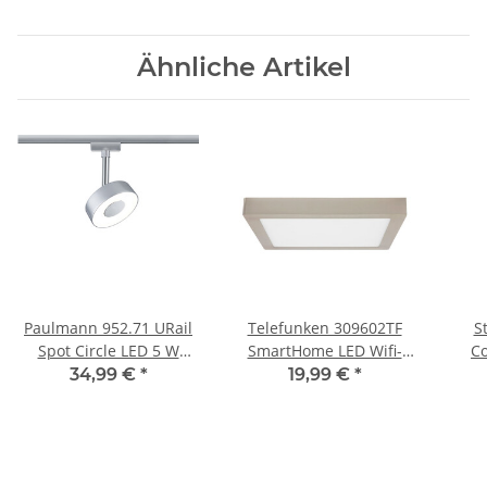
Ähnliche Artikel
Paulmann 952.71 URail
Telefunken 309602TF
S
Spot Circle LED 5 W
SmartHome LED Wifi-
C
Chrom matt Warmweiß
Aufbauleuchte 18W
Unt
34,99 €
*
19,99 €
*
Nickel Deckenlampe
2700K-6500K/RGB