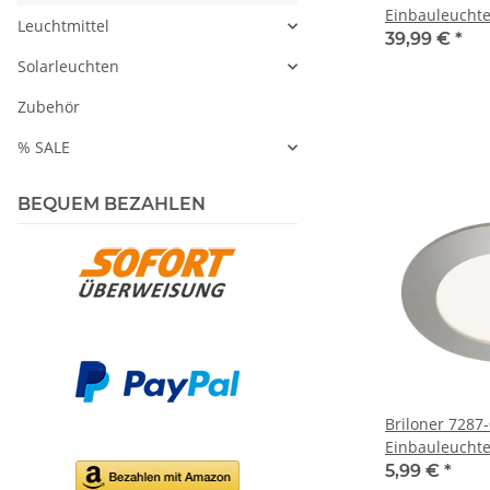
Einbauleuchte
Leuchtmittel
GU10 Dimmscha
39,99 €
*
Leuchtmittel
Solarleuchten
Zubehör
% SALE
BEQUEM BEZAHLEN
Briloner 7287
Einbauleuchte
1800lm 4000K
5,99 €
*