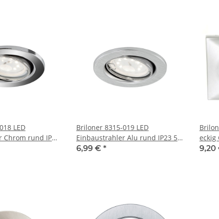
-018 LED
Briloner 8315-019 LED
Brilo
r Chrom rund IP23
Einbaustrahler Alu rund IP23 5W
eckig
enkbar inkl.
GU10 schwenkbar inkl.
warm
6,99 €
*
9,20
Leuchtmittel