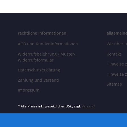
rechtliche Informationen
allgemein
AGB und Kundeninformationen
Wir über 
Widerrufsbelehrung / Muster-
Kontakt
Widerrufsformular
Hinweise z
Datenschutzerklärung
Hinweise z
Zahlung und Versand
Sitemap
Impressum
* Alle Preise inkl. gesetzlicher USt., zzgl.
Versand