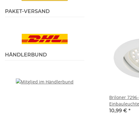
PAKET-VERSAND
HÄNDLERBUND
Briloner 7296
Einbauleuchte
6,5W IP23 sch
10,99 €
*
Dimmbar inkl.