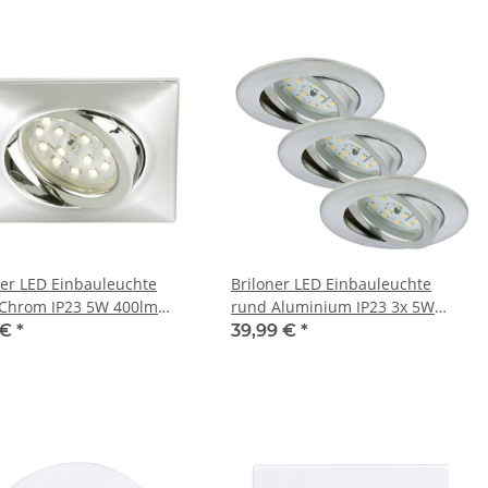
ner LED Einbauleuchte
Briloner LED Einbauleuchte
 Chrom IP23 5W 400lm
rund Aluminium IP23 3x 5W
weiß 3000K
400lm warmweiß 3000K
 €
*
39,99 €
*
schwenkbar 110°