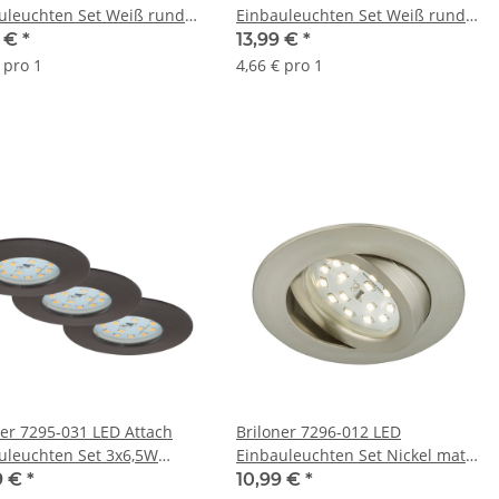
uleuchten Set Weiß rund
Einbauleuchten Set Weiß rund
IP23 schwenkbar inkl.
3x5W IP23 inkl. Leuchtmittel
9 €
*
13,99 €
*
tmittel
 pro 1
4,66 € pro 1
ner 7295-031 LED Attach
Briloner 7296-012 LED
uleuchten Set 3x6,5W
Einbauleuchten Set Nickel matt
trial Dimmschaltbar IP44
rund 6,5W IP23 schwenkbar 3-
9 €
*
10,99 €
*