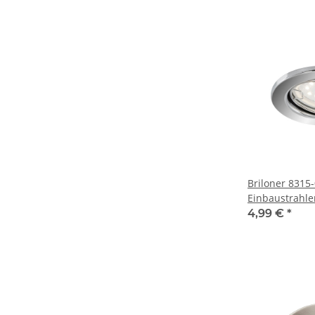
Briloner 8315
Einbaustrahle
5W GU10 schw
4,99 €
*
Leuchtmittel