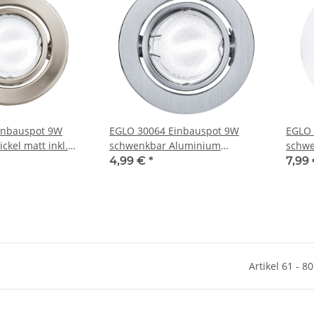
inbauspot 9W
EGLO 30064 Einbauspot 9W
EGLO 
ckel matt inkl.
schwenkbar Aluminium
schwe
gebürstet inkl. Leuchtmittel
Leuch
4,99 €
*
7,99
Artikel 61 - 8