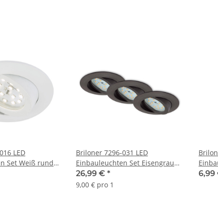
Dimmbar inkl. Leuchtmittel
inkl. 
-016 LED
Briloner 7296-031 LED
Brilo
n Set Weiß rund
Einbauleuchten Set Eisengrau
Einba
wenkbar 3-Stufen-
rund 3x6,5W IP23 schwenkbar 3-
5W GU
26,99 €
*
6,99
 Leuchtmittel
Stufen-Dimmbar inkl.
Leuch
9,00 € pro 1
Leuchtmittel