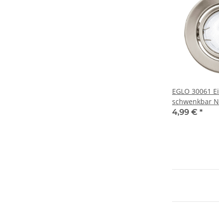
EGLO 30061 E
schwenkbar Ni
Leuchtmittel
4,99 €
*