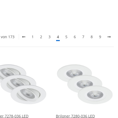
0 von 173
1
2
3
4
5
6
7
8
9
ner 7278-036 LED
Briloner 7280-036 LED