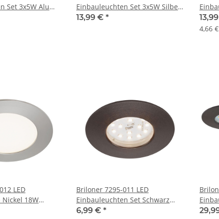
n Set 3x5W Alu
Einbauleuchten Set 3x5W Silber
Einba
ltbar IP23 inkl.
Kunststoff IP23 inkl.
3x5W 
13,99 €
*
13,9
Leuchtmittel
Leuch
4,66 €
-012 LED
Briloner 7295-011 LED
Brilo
 Nickel 18W
Einbauleuchten Set Schwarz
Einba
 neutralweiß
rund 6,5W IP44 3-Stufen-
Indus
6,99 €
*
29,9