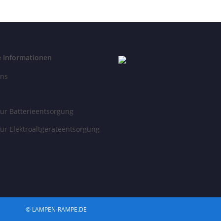
e Informationen
uns
ur Batterieentsorgung
ur Elektroaltgeräteentsorgung
© LAMPEN-RAMPE.DE