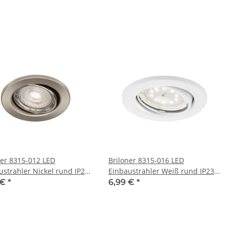
Leuchtmittel
Stufen-Dimmbar inkl.
Leuchtmittel
ner 8315-012 LED
Briloner 8315-016 LED
ustrahler Nickel rund IP23
Einbaustrahler Weiß rund IP23
10 schwenkbar inkl.
5W GU10 schwenkbar inkl.
 €
*
6,99 €
*
tmittel
Leuchtmittel