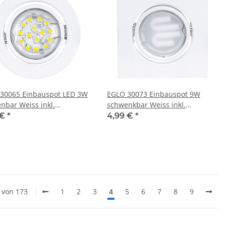
30065 Einbauspot LED 3W
EGLO 30073 Einbauspot 9W
nbar Weiss inkl.
schwenkbar Weiss inkl.
tmittel
Leuchtmittel
 €
*
4,99 €
*
0 von 173
1
2
3
4
5
6
7
8
9