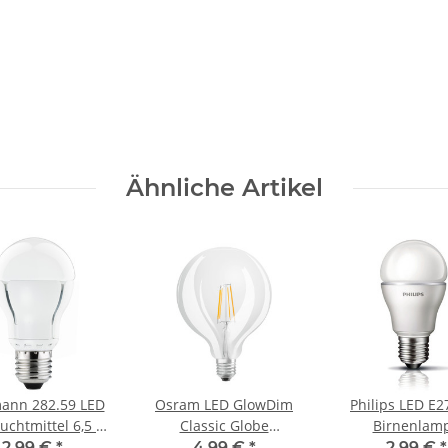
Ähnliche Artikel
ann 282.59 LED
Osram LED GlowDim
Philips LED E2
uchtmittel 6,5 W
Classic Globe
Birnenlam
7 Warmweiss
Glühbirne Filament E27
Leuchtmitt
2,99 €
*
4,99 €
*
2,99 €
*