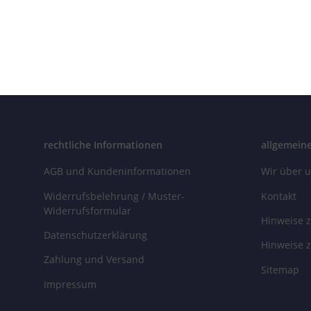
rechtliche Informationen
allgemein
AGB und Kundeninformationen
Wir über 
Widerrufsbelehrung / Muster-
Kontakt
Widerrufsformular
Hinweise z
Datenschutzerklärung
Hinweise z
Zahlung und Versand
Sitemap
Impressum