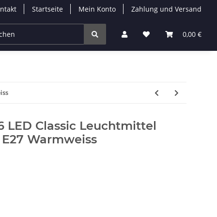
ntakt
Startseite
Mein Konto
Zahlung und Versand
Leuchtmittel
Solarleuchten
Zubehör
0,00 €
% 
iss
16 LED Classic Leuchtmittel
E27 Warmweiss