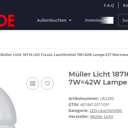
F.A.Q
Ko
Außenleuchten
Innenleuchten
Müller Licht 18716 LED Classic Leuchtmittel 7W=42W Lampe E27 Warmwe
Müller Licht 187
7W=42W Lampe 
Artikelnummer:
LR2285
GTIN:
4018412011091
Kategorie:
LED-Leuchtmittel
Hersteller:
Müller Licht