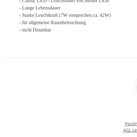
- Classic LED - Leuchtmittel von Müller Licht
- Lange Lebensdauer
- Starke Leuchtkraft (7W entsprechen ca. 42W)
- für allgemeine Raumbeleuchtung
- nicht Dimmbar
Paulm
AGL Le
E2