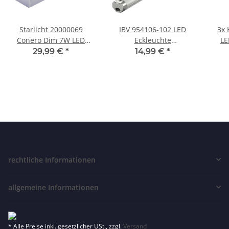
Starlicht 20000069
IBV 954106-102 LED
3x 
Conero Dim 7W LED
Eckleuchte
LE
Unterbauleuchte
Küchenleuchte 6W
Un
29,99 €
*
14,99 €
*
Neutralweiß 42,4 cm
Silber inkl. Leuchtmittel
Silber
rechtliche Informationen
allgemeine Informationen
* Alle Preise inkl. gesetzlicher USt., zzgl.
Versand