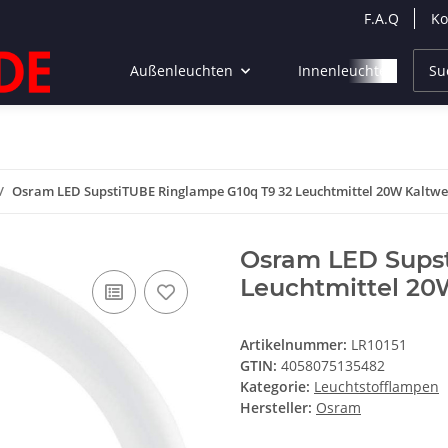
F.A.Q
Ko
Außenleuchten
Innenleuchten
Osram LED SupstiTUBE Ringlampe G10q T9 32 Leuchtmittel 20W Kaltwe
Osram LED Supst
Leuchtmittel 20
Artikelnummer:
LR10151
GTIN:
4058075135482
Kategorie:
Leuchtstofflampen
Hersteller:
Osram