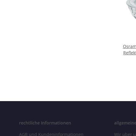
Osram
Refle
Leuch
W K
rechtliche Informationen
allgemein
AGB und Kundeninformationen
Wir über 