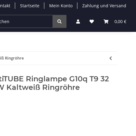
ntakt
Startseite
Mein Konto
Zahlung und Versand
Leuchtmittel
Solarleuchten
Zubehör
0,00 €
% 
iß Ringröhre
iTUBE Ringlampe G10q T9 32
W Kaltweiß Ringröhre