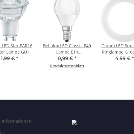
 LED Star PAR16
Bellalux LED Classic P40
Osram LED Sups
ktor Lampe GU10
Lampe E14
Ringlampe G10q
tmittel 4,3W=50
Leuchtmittel 5,7W=40W
Leuchtmittel
1,99 €
*
0,99 €
*
4,99 €
*
altweiß Spot
Kaltweiß matt
Kaltweiß Ring
Produktdatenblatt
e Informationen
uns