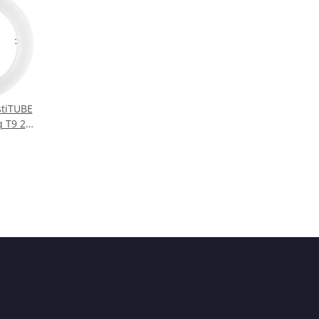
tiTUBE
 T9 22
 12W
röhre