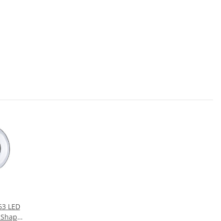
63 LED
 Shape