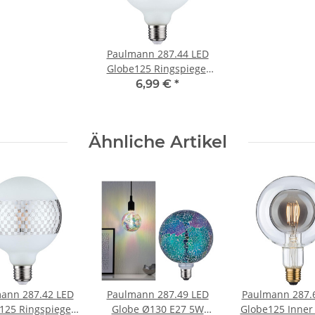
Paulmann 287.44 LED
Globe125 Ringspiegel
E27 4,5W=40W 470lm
6,99 €
*
Weiß 2600K dimmbar
Ähnliche Artikel
ann 287.42 LED
Paulmann 287.49 LED
Paulmann 287.
125 Ringspiegel
Globe Ø130 E27 5W
Globe125 Inner