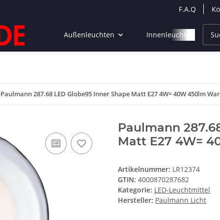
F.A.Q
Ko
Außenleuchten
Innenleuchten
Paulmann 287.68 LED Globe95 Inner Shape Matt E27 4W= 40W 450lm W
Paulmann 287.68
Matt E27 4W= 
Artikelnummer:
LR12374
GTIN:
4000870287682
Kategorie:
LED-Leuchtmittel
Hersteller:
Paulmann Licht