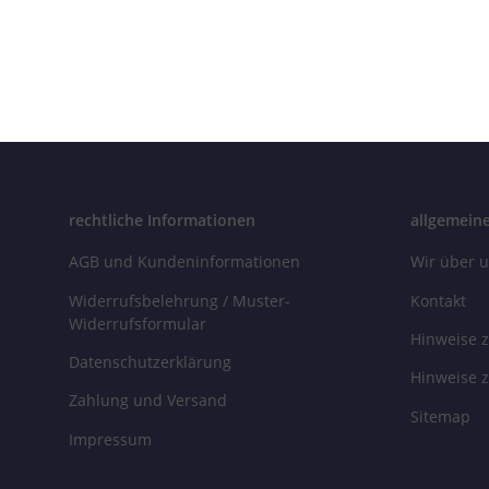
Silbe
26
rechtliche Informationen
allgemein
AGB und Kundeninformationen
Wir über 
Widerrufsbelehrung / Muster-
Kontakt
Widerrufsformular
Hinweise z
Datenschutzerklärung
Hinweise z
Zahlung und Versand
Sitemap
Impressum