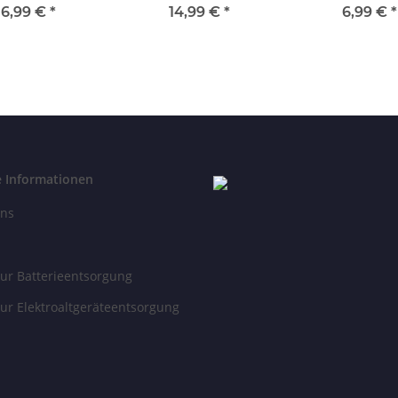
r E27 4,5W 470lm
470lm Miracle Mix
E27 4W 300
6,99 €
*
14,99 €
*
6,99 €
*
00K dimmbar
Mosaic Handmade
Warmweiß Rau
dimmbar
dimmbar
e Informationen
uns
ur Batterieentsorgung
ur Elektroaltgeräteentsorgung