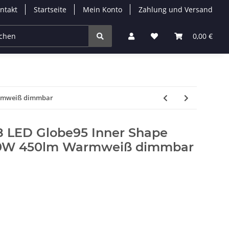
ntakt
Startseite
Mein Konto
Zahlung und Versand
Leuchtmittel
Solarleuchten
Zubehör
0,00 €
% 
armweiß dimmbar
 LED Globe95 Inner Shape
40W 450lm Warmweiß dimmbar