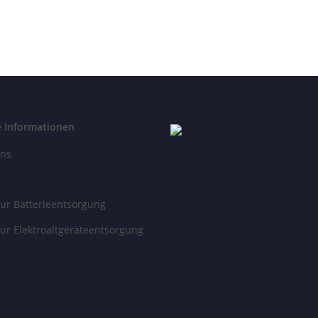
euchtmittel
Leuchtmittel
3W LED mattwei
inkl. Leuchtm
e Informationen
uns
ur Batterieentsorgung
ur Elektroaltgeräteentsorgung