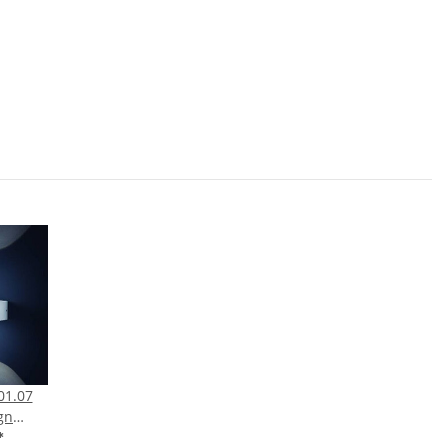
01.07
gn
te 2 x
*