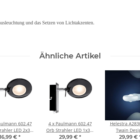
mausleuchtung und das Setzen von Lichtakzenten.
Ähnliche Artikel
aulmann 602.47
4 x Paulmann 602.47
Helestra A283
rahler LED 2x3W
Orb Strahler LED 1x3W
Twain Desi
rz/Chrom inkl.
Schwarz/Chrom inkl.
Außenwandleuch
16,99 €
*
29,99 €
*
29,99 €