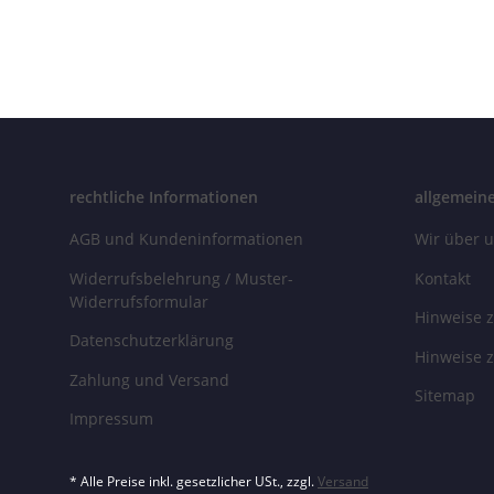
L
rechtliche Informationen
allgemein
AGB und Kundeninformationen
Wir über 
Widerrufsbelehrung / Muster-
Kontakt
Widerrufsformular
Hinweise z
Datenschutzerklärung
Hinweise z
Zahlung und Versand
Sitemap
Impressum
* Alle Preise inkl. gesetzlicher USt., zzgl.
Versand