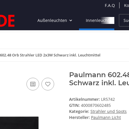
F.A.Q
Ko
Außenleuchten
Innenleuchten
02.48 Orb Strahler LED 2x3W Schwarz inkl. Leuchtmittel
Paulmann 602.48
Schwarz inkl. Le
Artikelnummer:
LR5742
GTIN:
4000870602485
Kategorie:
Strahler und Spots
Hersteller:
Paulmann Licht