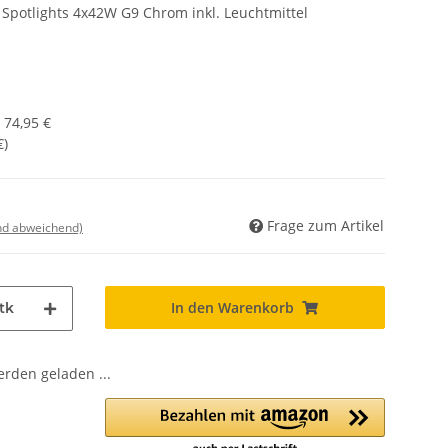
 Spotlights 4x42W G9 Chrom inkl. Leuchtmittel
:
74,95 €
€
)
Frage zum Artikel
nd abweichend)
In den Warenkorb
tk
den geladen ...