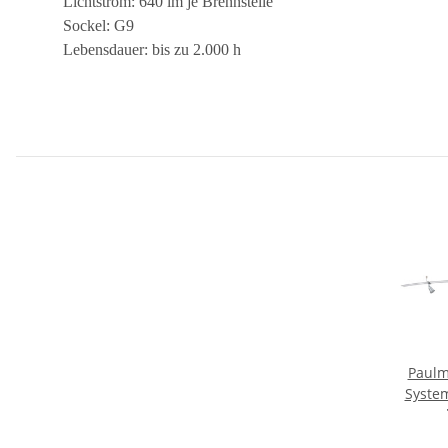
Lichtstrom: 640 lm je Brennstelle
Sockel: G9
Lebensdauer: bis zu 2.000 h
Paulm
System
x 35 