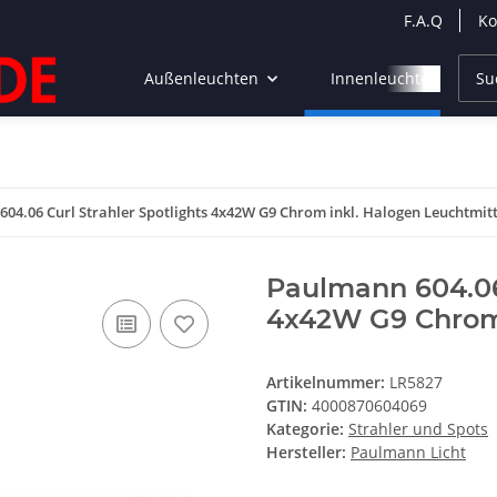
F.A.Q
Ko
Außenleuchten
Innenleuchten
04.06 Curl Strahler Spotlights 4x42W G9 Chrom inkl. Halogen Leuchtmitt
Paulmann 604.06 
4x42W G9 Chrom 
Artikelnummer:
LR5827
GTIN:
4000870604069
Kategorie:
Strahler und Spots
Hersteller:
Paulmann Licht