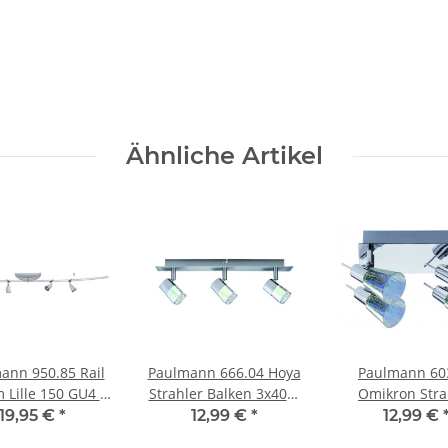
Ähnliche Artikel
ann 950.85 Rail
Paulmann 666.04 Hoya
Paulmann 60
 Lille 150 GU4 4
Strahler Balken 3x40W
Omikron Stra
W Halogen Chrom
G9 Nickel satiniert inkl.
Rondell 4x42
19,95 €
*
12,99 €
*
12,99 €
matt
Leuchtmittel
Halogen Chrom