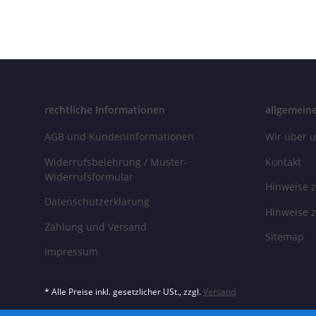
rechtliche Informationen
allgemein
AGB und Kundeninformationen
Wir über 
Widerrufsbelehrung / Muster-
Kontakt
Widerrufsformular
Hinweise z
Datenschutzerklärung
Hinweise z
Zahlung und Versand
Sitemap
Impressum
* Alle Preise inkl. gesetzlicher USt., zzgl.
Versand