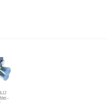
3.17
hler
W G9
*
 inkl.