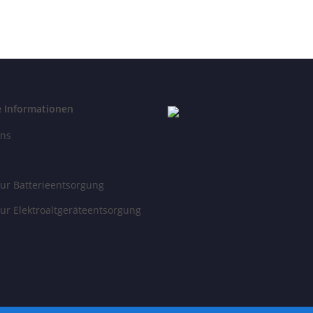
Leuchtmitt
e Informationen
uns
ur Batterieentsorgung
ur Elektroaltgeräteentsorgung