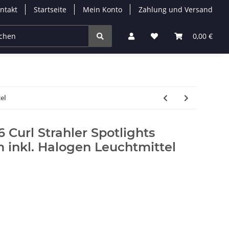
ntakt
Startseite
Mein Konto
Zahlung und Versand
Leuchtmittel
Solarleuchten
Zubehör
0,00 €
% 
el
Curl Strahler Spotlights
inkl. Halogen Leuchtmittel