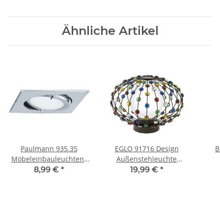
Ähnliche Artikel
Paulmann 935.35
EGLO 91716 Design
B
Möbeleinbauleuchten-
Außenstehleuchte
Set Quadro max.20W G4
CADELLA Aluminium
Leu
8,99 €
*
19,99 €
*
schwenkbar Chrom exkl.
gebürstet exkl.
Leuchtmittel
Leuchtmittel