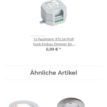
1x
Paulmann 975.54 Profi
Funk Einbau Dimmer 60 -
300 Watt
6,99 €
*
Ähnliche Artikel