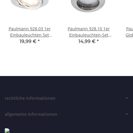
Paulmann 928.03 1er
Paulmann 928.10 1er
Pau
Einbauleuchten Set
Einbauleuchten-Set
Glo
Premium Coin LED 6,8W
Premium Coin dimmbar
19,99 €
*
14,99 €
*
Weiß schwenkbar
LED 7 W Eisen geb
rechtliche Informationen
allgemeine Informationen