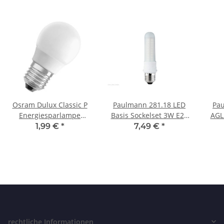
Osram Dulux Classic P
Paulmann 281.18 LED
Pau
Energiesparlampe
Basis Sockelset 3W E27
AGL
6W=25W Leuchtmittel
Warmweiß
1,99 €
*
7,49 €
*
E27 Warmweiß
rechtliche Informationen