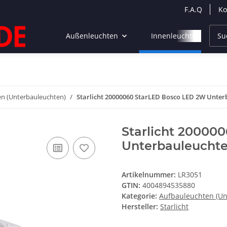
F.A.Q
Ko
Außenleuchten
Innenleuchten
n (Unterbauleuchten)
Starlicht 20000060 StarLED Bosco LED 2W Unt
Starlicht 20000
Unterbauleucht
Artikelnummer:
LR3051
GTIN:
4004894535880
Kategorie:
Aufbauleuchten (Un
Hersteller:
Starlicht