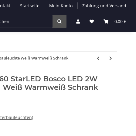
ntakt
Startseite
Mein Konto
Zahlung und Versand
Leuchtmittel
Solarleuchten
Zubehör
0,00 €
% 
erbauleuchte Weiß Warmweiß Schrank
060 StarLED Bosco LED 2W
e Weiß Warmweiß Schrank
terbauleuchten)