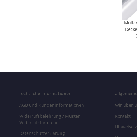
Mülle
Decke
DIM F
Wei
L
rechtliche Informationen
allgemein
AGB und Kundeninformationen
Wir über 
Widerrufsbelehrung / Muster-
Kontakt
Widerrufsformular
Hinweise z
Datenschutzerklärung