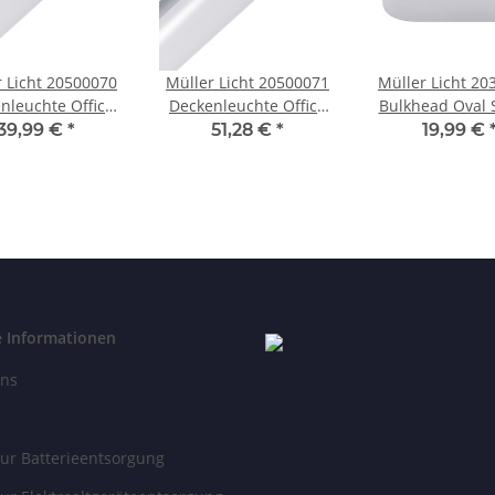
r Licht 20500070
Müller Licht 20500071
Müller Licht 20
nleuchte Office
Deckenleuchte Office
Bulkhead Oval 
lat 120 LED 47W
DIM Flat 150 LED 45W
LED Wandlam
39,99 €
*
51,28 €
*
19,99 €
ß 120cm inkl.
Weiß 150cm inkl.
Deckenleuchte
euchtmittel
Leuchtmittel
inkl. Leuchtm
e Informationen
uns
ur Batterieentsorgung