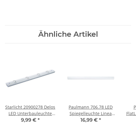
Ähnliche Artikel
Starlicht 20900278 Delos
Paulmann 706.78 LED
P
LED Unterbauleuchte
Spiegelleuchte Linea
Flat
4W 61cm Weiß inkl.
IP44 15W Wandleuchte
9,99 €
*
16,99 €
*
Leuchtmittel
80cm Neutralweiß Weiß/
Satin