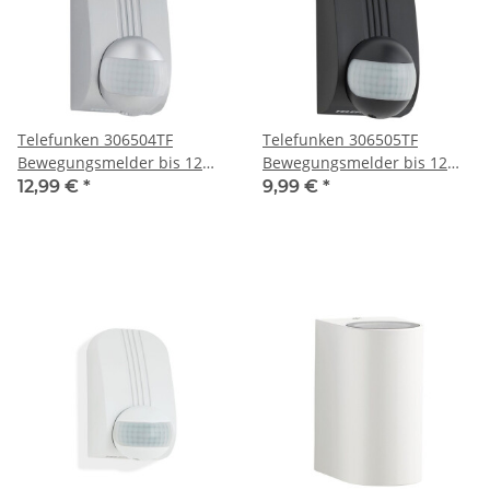
Telefunken 306504TF
Telefunken 306505TF
Bewegungsmelder bis 12
Bewegungsmelder bis 12
Meter Silber Eckmontage
Meter Schwarz Eckmontage
12,99 €
*
9,99 €
*
180 Grad IP44
180 Grad IP44