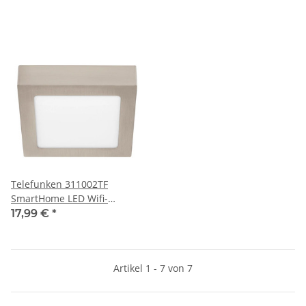
6500K/RGB
6500K/RGB
Telefunken 311002TF
SmartHome LED Wifi-
Aufbauleuchte 12W
17,99 €
*
Deckenlampe 2700-6500K
RGB
Artikel 1 - 7 von 7