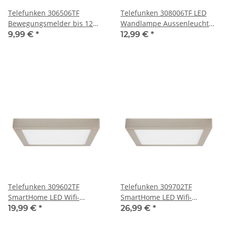
Telefunken 306506TF
Telefunken 308006TF LED
Bewegungsmelder bis 12
Wandlampe Aussenleuchte
Meter Weiss Eckmontage
2x5W Alu 4000K Weiss IP44
9,99 €
*
12,99 €
*
180 Grad IP44
Telefunken 309602TF
Telefunken 309702TF
SmartHome LED Wifi-
SmartHome LED Wifi-
Aufbauleuchte 18W Nickel
Aufbauleuchte 23W Nickel
19,99 €
*
26,99 €
*
Deckenlampe 2700K-
Deckenlampe 2700K-