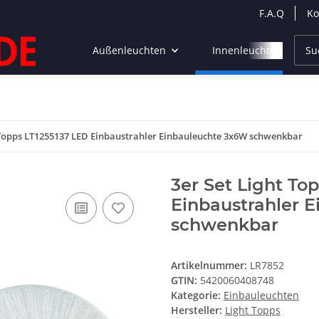
F.A.Q
Ko
Außenleuchten
Innenleuchten
 Topps LT1255137 LED Einbaustrahler Einbauleuchte 3x6W schwenkbar
3er Set Light To
Einbaustrahler 
schwenkbar
Artikelnummer:
LR7852
GTIN:
5420060408748
Kategorie:
Einbauleuchten
Hersteller:
Light Topps