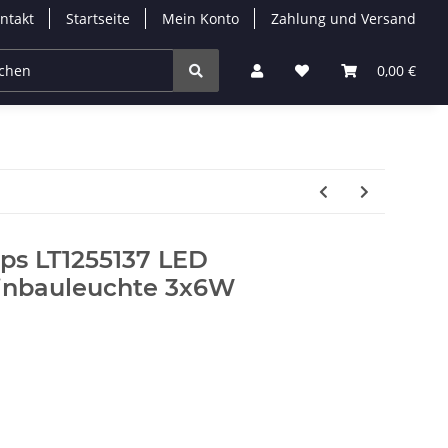
ntakt
Startseite
Mein Konto
Zahlung und Versand
Leuchtmittel
Solarleuchten
Zubehör
0,00 €
% 
pps LT1255137 LED
Einbauleuchte 3x6W