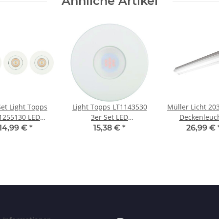
Ähnliche Artikel
Set Light Topps
Light Topps LT1143530
Müller Licht 20
1255130 LED
3er Set LED
Deckenleuc
nbaustrahler
Einbaustrahler
Wandlampe Ba
14,99 €
*
15,38 €
*
26,99 €
uleuchte 3x5,5W
Einbauleuchte 3x4W
LED 60W Weiß 
wenkbar Weiss
Weiß
inkl. Leuchtm