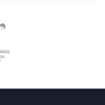
300522
hte
sic 2
*
120cm
ittel