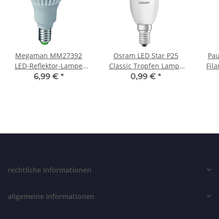
Megaman MM27392
Osram LED Star P25
Pau
LED-Reflektor-Lampe
Classic Tropfen Lampe
Fil
PAR16 35° 4W E14 2800K
E14 3,3W = 25W
E14
6,99 €
*
0,99 €
*
Warmweiß 280Lm EEK
Glühbirne Warmweiß
A+
250Lm
rechtliche Informationen
allgemeine Informationen