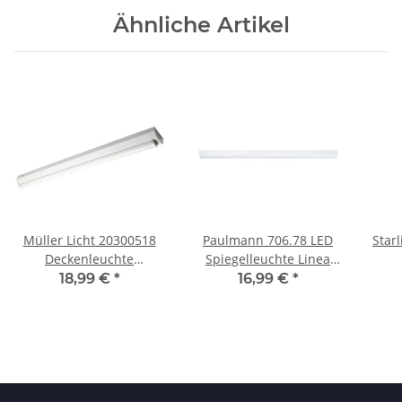
Ähnliche Artikel
Müller Licht 20300518
Paulmann 706.78 LED
Star
Deckenleuchte
Spiegelleuchte Linea
Wandlampe Basic 1 LED
IP44 15W Wandleuchte
Unt
18,99 €
*
16,99 €
*
30W Weiß 120cm inkl.
80cm Neutralweiß Weiß/
Leuchtmittel
Satin