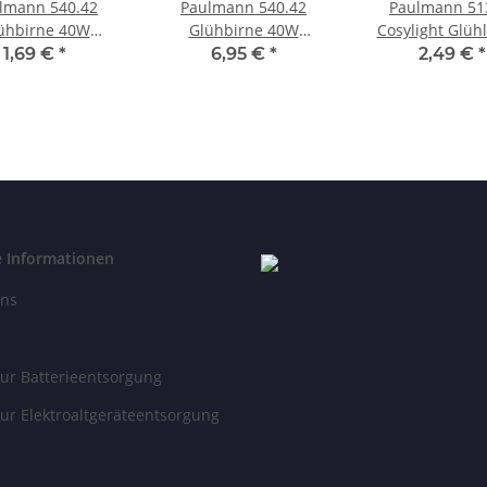
lmann 540.42
Paulmann 540.42
Paulmann 51
ühbirne 40W
Glühbirne 40W
Cosylight Glü
nform Lampe E14
Röhrenform Lampe E14
Kerze 40 W Kla
1,69 €
*
6,95 €
*
2,49 €
*
Warmweiß
Warmweiß
Gold 230
e Informationen
uns
ur Batterieentsorgung
ur Elektroaltgeräteentsorgung