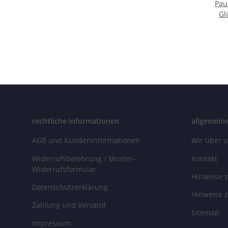
Pau
Gl
Röhre
rechtliche Informationen
allgemein
AGB und Kundeninformationen
Wir über 
Widerrufsbelehrung / Muster-
Kontakt
Widerrufsformular
Hinweise z
Datenschutzerklärung
Hinweise z
Zahlung und Versand
Sitemap
Impressum