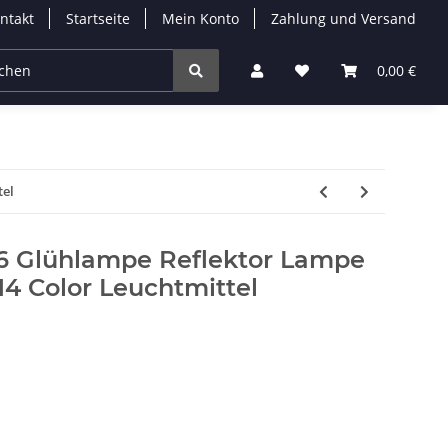
ntakt
Startseite
Mein Konto
Zahlung und Versand
Leuchtmittel
Solarleuchten
Zubehör
0,00 €
% 
tel
6 Glühlampe Reflektor Lampe
4 Color Leuchtmittel