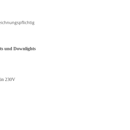
zeichnungspflichtig
ots und Downlights
rün 230V