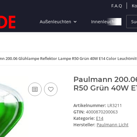
F.A.Q
Ko
Außenleuchten
Innenleuchten
n 200.06 Glühlampe Reflektor Lampe R50 Grün 40W E14 Color Leuchtmit
Paulmann 200.0
R50 Grün 40W E1
Artikelnummer:
LR3211
GTIN:
4000870200063
Kategorie:
E14
Hersteller:
Paulmann Licht