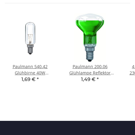
Paulmann 540.42
Paulmann 200.06
4
Glühbirne 40W
Glühlampe Reflektor
23
Röhrenform Lampe E14
Lampe R50 Grün 40W
1,69 €
*
1,49 €
*
Warmweiß
E14 Color Leuchtmittel