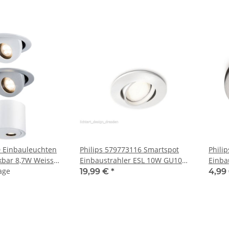
 Einbauleuchten
Philips 579773116 Smartspot
Phili
kbar 8,7W Weiss
Einbaustrahler ESL 10W GU10
Einba
4 Warmweiss
age
Weiß IP23 Rund
Energ
19,99 €
*
4,99
inkl. 