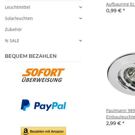
Aufbauring Ec
Leuchtmittel
Up&Downlight
0,99 €
*
80x80mm
Solarleuchten
Zubehör
% SALE
BEQUEM BEZAHLEN
Paulmann 989.
Einbauleucht
50 W 12 V GU5
2,99 €
*