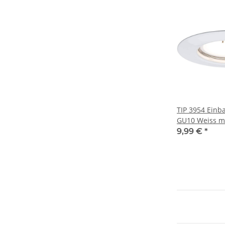
TIP 3954 Einb
GU10 Weiss m
Starr inkl. Leu
9,99 €
*