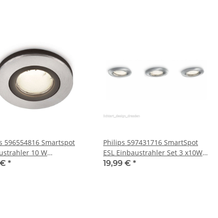
ps 596554816 Smartspot
Philips 597431716 SmartSpot
ustrahler 10 W
ESL Einbaustrahler Set 3 x10W
iesparlampe Aluminium
GU10 schwenkbar IP23
 €
*
19,99 €
*
Leuchtmittel