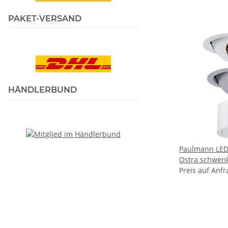
PAKET-VERSAND
HÄNDLERBUND
Paulmann LED
Ostra schwen
matt/ Alu IP4
Preis auf Anfr