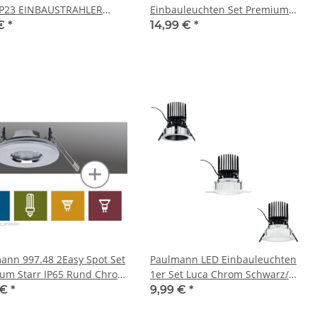
IP23 EINBAUSTRAHLER
Einbauleuchten Set Premium
 GOLD GU10 230V 98935
Line 4 x7W Gold IP23 ESL 98954
 €
*
14,99 €
*
ann 997.48 2Easy Spot Set
Paulmann LED Einbauleuchten
um Starr IP65 Rund Chrom
1er Set Luca Chrom Schwarz/
artikel
Weiss matt / Weiss IP44 12,6W
 €
*
9,99 €
*