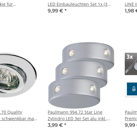
kig für
LED Einbauleuchten Set 1x (3
LINE 
s Rostfarben
x1W) Alu Chrom matt
1x50W
9,99 €
*
1,98
70 Quality
Paulmann 994.72 Star Line
Paulm
e schwenkbar max
Zylindro LED 3er Set alu inkl.
Premi
,3 chrom
Leuchtmittel
Kombi
3,99 €
*
9,99