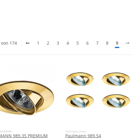
4 von 174
1
2
3
4
5
6
7
8
9
MANN 989.35 PREMIUM
Paulmann 989.54