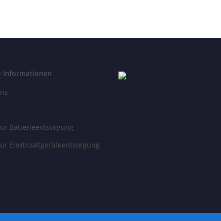
e Informationen
uns
ur Batterieentsorgung
ur Elektroaltgeräteentsorgung