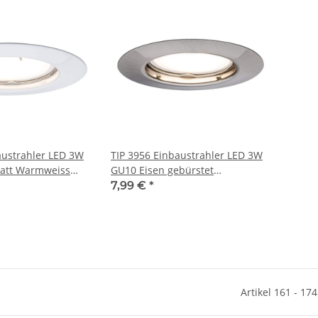
austrahler LED 3W
TIP 3956 Einbaustrahler LED 3W
att Warmweiss
GU10 Eisen gebürstet
chtmittel
Warmweiss Starr inkl.
7,99 €
*
Leuchtmittel
Artikel 161 - 17