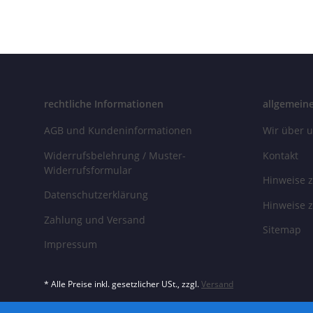
rechtliche Informationen
allgemein
AGB und Kundeninformationen
Wir über 
Widerrufsbelehrung / Muster-
Kontakt
Widerrufsformular
Hinweise z
Datenschutzerklärung
Hinweise z
Zahlung und Versand
Sitemap
Impressum
* Alle Preise inkl. gesetzlicher USt., zzgl.
Versand